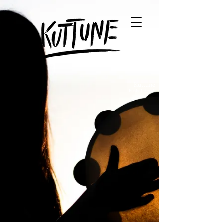
Kuttune
Euskal Herria